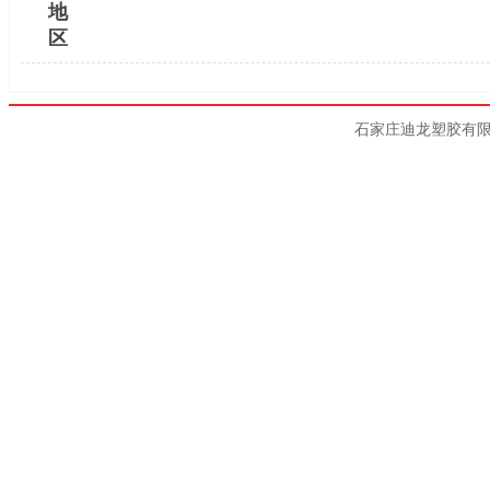
地
区
石家庄迪龙塑胶有