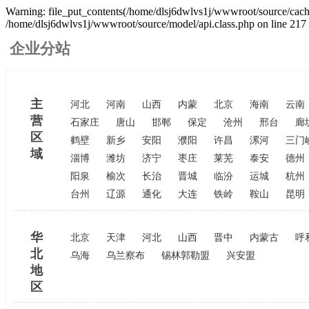
Warning: file_put_contents(/home/dlsj6dwlvs1j/wwwroot/source/cache/
/home/dlsj6dwlvs1j/wwwroot/source/model/api.class.php on line 217
企业分站
主
河北
河南
山西
内蒙
北京
海南
云南
营
石家庄
唐山
邯郸
保定
沧州
邢台
廊
区
鹤壁
新乡
安阳
濮阳
许昌
漯河
三门
域
淄博
潍坊
济宁
枣庄
莱芜
泰安
德州
阳泉
榆次
长治
晋城
临汾
运城
杭州
台州
辽源
通化
大连
铁岭
鞍山
昆明
华
北京
天津
河北
山西
晋中
内蒙古
呼
北
乌海
乌兰察布
锡林郭勒盟
兴安盟
地
区