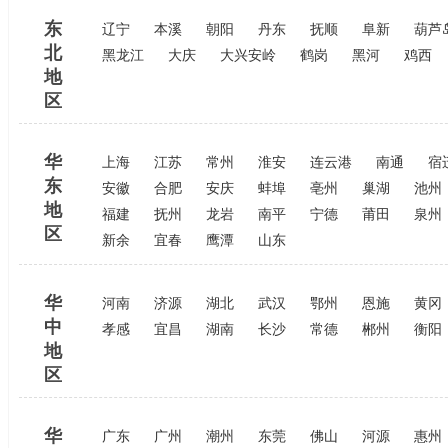
东
辽宁
本溪
朝阳
丹东
抚顺
阜新
葫芦
北
黑龙江
大庆
大兴安岭
鹤岗
黑河
鸡西
地
区
华
上海
江苏
常州
淮安
连云港
南通
宿
东
安徽
合肥
安庆
蚌埠
亳州
巢湖
池州
地
福建
抚州
龙岩
南平
宁德
莆田
泉州
区
新余
宜春
鹰潭
山东
华
河南
济源
湖北
武汉
鄂州
恩施
黄冈
中
孝感
宜昌
湖南
长沙
常德
郴州
衡阳
地
区
华
广东
广州
潮州
东莞
佛山
河源
惠州