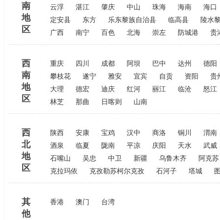
南
云浮
湛江
肇庆
中山
珠海
海南
海口
地
定安县
东方
乐东黎族自治县
临高县
陵水
区
广西
南宁
百色
北海
崇左
防城港
贵
西
重庆
四川
成都
阿坝
巴中
达州
德阳
南
攀枝花
遂宁
雅安
宜宾
自贡
资阳
贵
地
大理
德宏
迪庆
红河
丽江
临沧
怒江
区
林芝
那曲
日喀则
山南
西
陕西
安康
宝鸡
汉中
商洛
铜川
渭南
北
酒泉
临夏
陇南
平凉
庆阳
天水
武威
地
石嘴山
吴忠
中卫
新疆
乌鲁木齐
阿克苏
区
克拉玛依
克孜勒苏柯尔克孜
石河子
塔城
其
香港
澳门
台湾
他