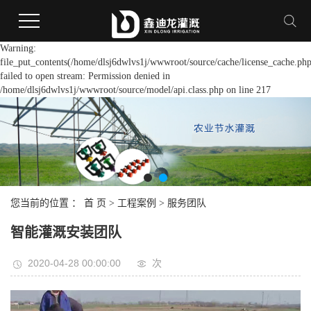
Warning:
file_put_contents(/home/dlsj6dwlvs1j/wwwroot/source/cache/license_cache.php
failed to open stream: Permission denied in
/home/dlsj6dwlvs1j/wwwroot/source/model/api.class.php on line 217
您当前的位置 ：
首 页
>
工程案例
>
服务团队
智能灌溉安装团队
2020-04-28 00:00:00
次