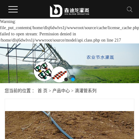
Warning:
file_put_contents(/home/dlsj6dwlvs1j/wwwroot/source/cache/license_cache.php
failed to open stream: Permission denied in
/home/dlsj6dwlvs1j/wwwroot/source/model/api.class.php on line 217
您当前的位置 ：
首 页
>
产品中心
>
滴灌管系列